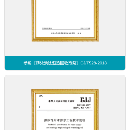
参编《游泳池除湿热回收热泵》CJ/T528-2018