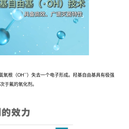
氢氧根（OH¯）失去一个电子形成。羟基自由基具有极强
仅次于氟的氧化剂。