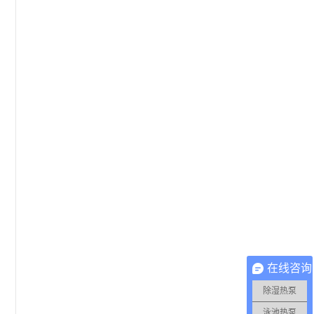
在线咨询
除湿热泵
泳池热泵