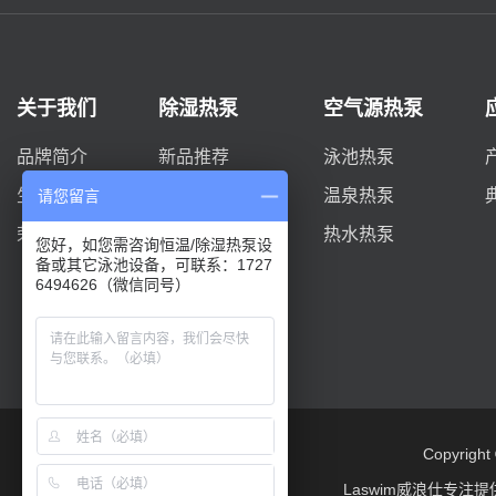
关于我们
除湿热泵
空气源热泵
品牌简介
新品推荐
泳池热泵
生产实力
DYC系列
温泉热泵
请您留言
荣誉资质
柜式系列
热水热泵
您好，如您需咨询恒温/除湿热泵设
备或其它泳池设备，可联系：1727
双风机D系列
6494626（微信同号）
Copyrigh
Laswim威浪仕专注提