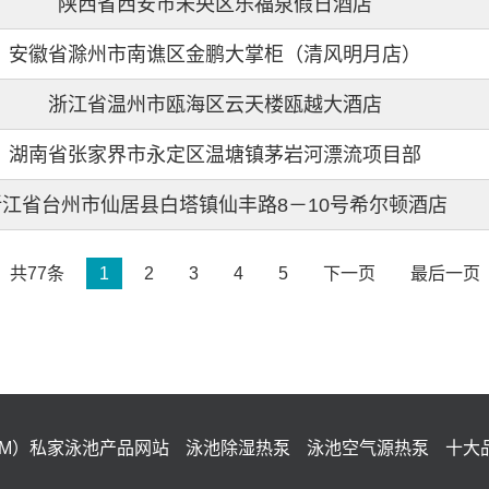
陕西省西安市未央区乐福泉假日酒店
安徽省滁州市南谯区金鹏大掌柜（清风明月店）
浙江省温州市瓯海区云天楼瓯越大酒店
湖南省张家界市永定区温塘镇茅岩河漂流项目部
浙江省台州市仙居县白塔镇仙丰路8－10号希尔顿酒店
共77条
1
2
3
4
5
下一页
最后一页
IM）私家泳池产品网站
泳池除湿热泵
泳池空气源热泵
十大