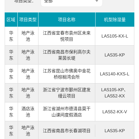
项目类型：
全部
区域
项目类型
项目名称
机型除湿量
华
地产泳
江西省宜春市袁州区未来
LAS105-KX-L
东
池
悦项目
华
地产泳
江西省南昌市保利高尔夫
LAS35-KP
东
池
莱茵长堤
华
地产泳
江苏省昆山市佛奥中金花
LAS140-KXS-L
东
池
桥棕榈湾会所
华
地产泳
浙江省宁波市鄞州区建发
LAS105-KP、
东
池
缦云项目
LAS52-KX
华
酒店泳
浙江省湖州市德清县莫干
LAS52-KX-V
东
池
山课间度假酒店
华
地产泳
江西省南昌市长春湖项目
LAS35-KP
东
池