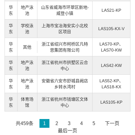
华
地产泳
山东省威海市环翠区新地-
LAS21-KP
东
池
威登小镇
华
学校泳
上海市宝冶海安实小北校
LAS105-KX-V
东
池
区项目
华
浙江省绍兴市柯桥区凡特
LAS70-KP、
其他
东
思集团有限公司
LAS70-KW
华
地产泳
浙江省杭州市拱墅区云合
LAS42-KW
东
池
中心
华
地产泳
安徽省六安市舒城县阙店
LAS52-KP、
东
池
乡转水湾村
LAS18-KX
华
体育场
浙江省杭州市钱塘区文体
LAS105-KP
东
馆
中心
共459条
1
2
3
4
5
下一页
最后一页