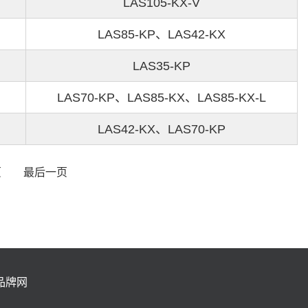
LAS105-KX-V
LAS85-KP、LAS42-KX
LAS35-KP
LAS70-KP、LAS85-KX、LAS85-KX-L
LAS42-KX、LAS70-KP
页
最后一页
品牌网