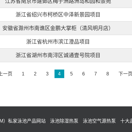
江苏省南京市建邺区梅子洲路洲岛和园和景苑
浙江省绍兴市柯桥区中泽新景园项目
安徽省滁州市南谯区金鹏大掌柜（清风明月店）
浙江省杭州市滨江澄品项目
浙江省湖州市南浔区诚通壹号院项目
上一页
1
2
3
4
5
6
7
8
下一
IM）私家泳池产品网站
泳池除湿热泵
泳池空气源热泵
十大