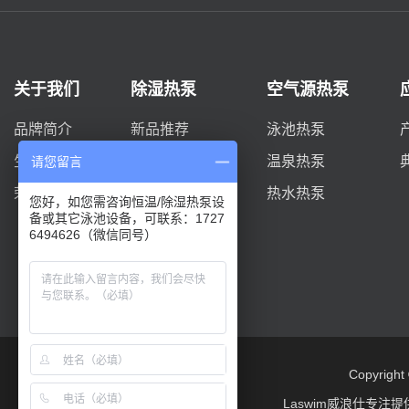
关于我们
除湿热泵
空气源热泵
品牌简介
新品推荐
泳池热泵
生产实力
DYC系列
温泉热泵
请您留言
荣誉资质
柜式系列
热水热泵
您好，如您需咨询恒温/除湿热泵设
备或其它泳池设备，可联系：1727
双风机D系列
6494626（微信同号）
Copyrigh
Laswim威浪仕专注提