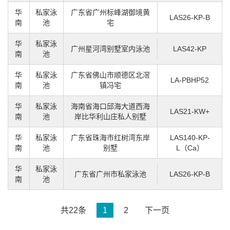
华
私家泳
广东省广州标峰湖御境黄
LAS26-KP-B
南
池
宅
华
私家泳
广州星河湾别墅室内泳池
LAS42-KP
南
池
华
私家泳
广东省佛山市顺德区北滘
LA-PBHP52
南
池
镇冯宅
华
私家泳
海南省海口邱海大道西海
LAS21-KW+
南
池
岸比华利山庄私人别墅
华
私家泳
广东省珠海市红树湾东岸
LAS140-KP-
南
池
别墅
L（Ca）
华
私家泳
广东省广州市私家泳池
LAS26-KP-B
南
池
共22条
1
2
下一页