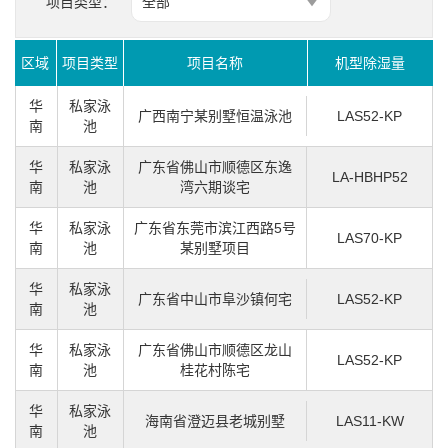
项目类型：
全部
区域
项目类型
项目名称
机型除湿量
华
私家泳
广西南宁某别墅恒温泳池
LAS52-KP
南
池
华
私家泳
广东省佛山市顺德区东逸
LA-HBHP52
南
池
湾六期谈宅
华
私家泳
广东省东莞市滨江西路5号
LAS70-KP
南
池
某别墅项目
华
私家泳
广东省中山市阜沙镇何宅
LAS52-KP
南
池
华
私家泳
广东省佛山市顺德区龙山
LAS52-KP
南
池
桂花村陈宅
华
私家泳
海南省澄迈县老城别墅
LAS11-KW
南
池