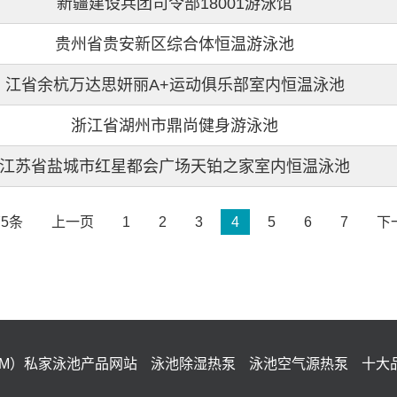
新疆建设兵团司令部18001游泳馆
贵州省贵安新区综合体恒温游泳池
江省余杭万达思妍丽A+运动俱乐部室内恒温泳池
浙江省湖州市鼎尚健身游泳池
江苏省盐城市红星都会广场天铂之家室内恒温泳池
75条
上一页
1
2
3
4
5
6
7
下
IM）私家泳池产品网站
泳池除湿热泵
泳池空气源热泵
十大