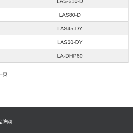
LAS-210-D
LAS80-D
LAS45-DY
LAS60-DY
LA-DHP60
一页
品牌网