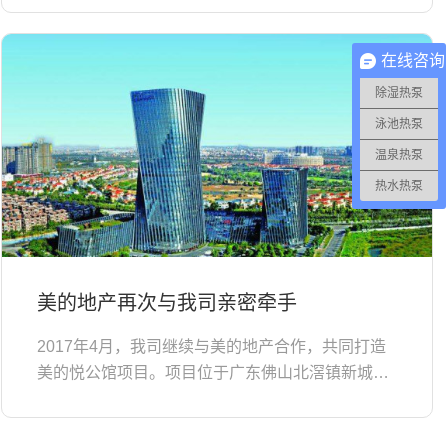
在线咨询
除湿热泵
泳池热泵
温泉热泵
热水热泵
美的地产再次与我司亲密牵手
2017年4月，我司继续与美的地产合作，共同打造
美的悦公馆项目。项目位于广东佛山北滘镇新城区
05-A-09地块，占地面积27230.31平方米，规划建
筑面积96...