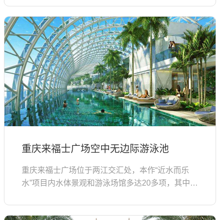
重庆来福士广场空中无边际游泳池
重庆来福士广场位于两江交汇处，本作“近水而乐
水”项目内水体景观和游泳场馆多达20多项，其中最
具代表性的是位于“重庆之帆”上，由我司参与的打
造的空中无边际游泳池景...