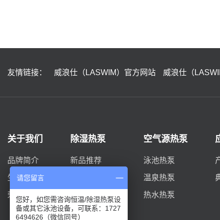
友情链接：
威浪仕（LASWIM）官方网站
威浪仕（LASW
关于我们
除湿热泵
空气源热泵
品牌简介
新品推荐
泳池热泵
生产实力
DYC系列
温泉热泵
请您留言
荣誉资质
柜式系列
热水热泵
您好，如您需咨询恒温/除湿热泵设
备或其它泳池设备，可联系：1727
双风机D系列
6494626（微信同号）