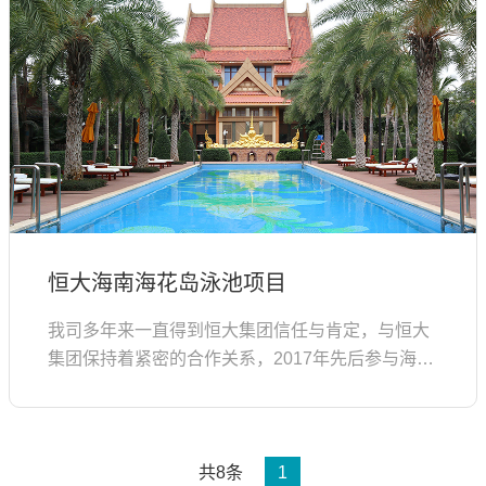
恒大海南海花岛泳池项目
我司多年来一直得到恒大集团信任与肯定，与恒大
集团保持着紧密的合作关系，2017年先后参与海花
岛工程建设的项目包括：1#岛GH区双塔希尔顿酒
店泳池水处理系统1#岛...
共8条
1