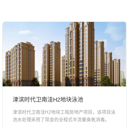
津滨时代卫南洼H2地块泳池
津滨时代卫南洼H2地块工程房地产项目，该项目泳
池水处理采用了现金的全程式半流量臭氧消毒。