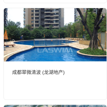
水恒温系统;恒温除湿系统...
成都翠微清波 (龙湖地产)